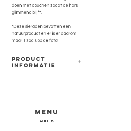
doen met douchen zodat de hars
glimmend blijft.
*Deze sieraden bevatten een
natuurproduct en er is er daarom
maar 1 zoals op de foto!
PRODUCT
INFORMATIE
Materiaal: 316L stainless steel en
epoxy hars
Lengte: ca. 50cm + een 5cm
verlengketting
Bedel: Hart groot
Bloem: Fluitenkruid
Menu
HELP
Shipping and Return